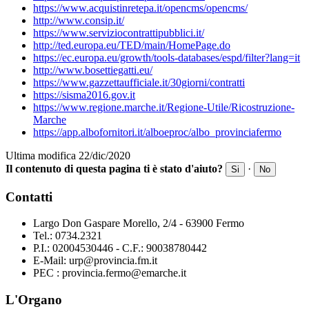
https://www.acquistinretepa.it/opencms/opencms/
http://www.consip.it/
https://www.serviziocontrattipubblici.it/
http://ted.europa.eu/TED/main/HomePage.do
https://ec.europa.eu/growth/tools-databases/espd/filter?lang=it
http://www.bosettiegatti.eu/
https://www.gazzettaufficiale.it/30giorni/contratti
https://sisma2016.gov.it
https://www.regione.marche.it/Regione-Utile/Ricostruzione-
Marche
https://app.albofornitori.it/alboeproc/albo_provinciafermo
Ultima modifica 22/dic/2020
Il contenuto di questa pagina ti è stato d'aiuto?
·
Si
No
Contatti
Largo Don Gaspare Morello, 2/4 - 63900 Fermo
Tel.: 0734.2321
P.I.: 02004530446 - C.F.: 90038780442
E-Mail: urp@provincia.fm.it
PEC : provincia.fermo@emarche.it
L'Organo