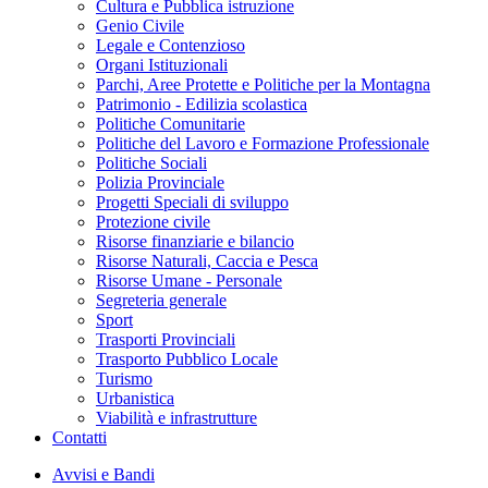
Cultura e Pubblica istruzione
Genio Civile
Legale e Contenzioso
Organi Istituzionali
Parchi, Aree Protette e Politiche per la Montagna
Patrimonio - Edilizia scolastica
Politiche Comunitarie
Politiche del Lavoro e Formazione Professionale
Politiche Sociali
Polizia Provinciale
Progetti Speciali di sviluppo
Protezione civile
Risorse finanziarie e bilancio
Risorse Naturali, Caccia e Pesca
Risorse Umane - Personale
Segreteria generale
Sport
Trasporti Provinciali
Trasporto Pubblico Locale
Turismo
Urbanistica
Viabilità e infrastrutture
Contatti
Avvisi e Bandi