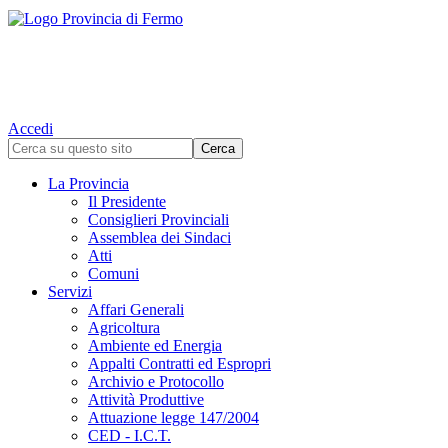
Accedi
La Provincia
Il Presidente
Consiglieri Provinciali
Assemblea dei Sindaci
Atti
Comuni
Servizi
Affari Generali
Agricoltura
Ambiente ed Energia
Appalti Contratti ed Espropri
Archivio e Protocollo
Attività Produttive
Attuazione legge 147/2004
CED - I.C.T.