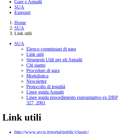
Gare e Appalti
SUA
Espropri
Home
SUA
Link utili
SUA
Elenco commissari di gara
Link utili
Strumenti Utili per gli Appalti
Chi siamo
Procedure di gara
Modulistica
Newsletter
Protocollo di legalità
Linee guida Appalti
Linee guida procedimento espropriativo ex DRP
327_2001
Link utili
http://www.avcp.it/portal/public/classic/