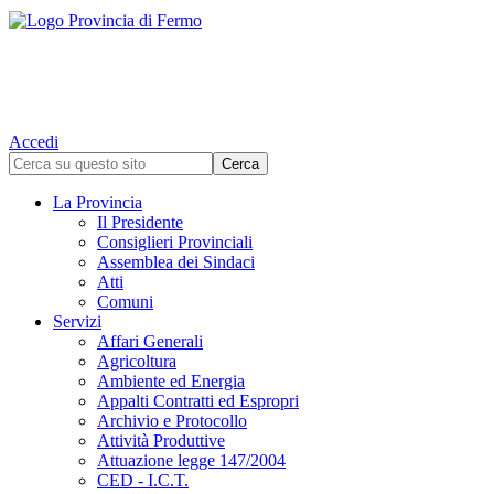
Accedi
La Provincia
Il Presidente
Consiglieri Provinciali
Assemblea dei Sindaci
Atti
Comuni
Servizi
Affari Generali
Agricoltura
Ambiente ed Energia
Appalti Contratti ed Espropri
Archivio e Protocollo
Attività Produttive
Attuazione legge 147/2004
CED - I.C.T.