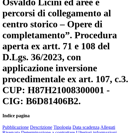
Osvaldo Licini ed aree e
percorsi di collegamento al
centro storico – Opere di
completamento”. Procedura
aperta ex artt. 71 e 108 del
D.Lgs. 36/2023, con
applicazione inversione
procedimentale ex art. 107, c.3.
CUP: H87H21008300001 -
CIG: B6D81406B2.
Indice pagina
Pubblicazione
Descrizione
Tipologia
Data scadenza
Allegati
Riservata
Determinazione a contrattare
Ulteriori informazioni