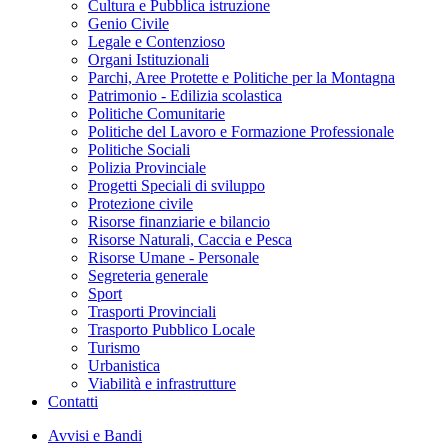
Cultura e Pubblica istruzione
Genio Civile
Legale e Contenzioso
Organi Istituzionali
Parchi, Aree Protette e Politiche per la Montagna
Patrimonio - Edilizia scolastica
Politiche Comunitarie
Politiche del Lavoro e Formazione Professionale
Politiche Sociali
Polizia Provinciale
Progetti Speciali di sviluppo
Protezione civile
Risorse finanziarie e bilancio
Risorse Naturali, Caccia e Pesca
Risorse Umane - Personale
Segreteria generale
Sport
Trasporti Provinciali
Trasporto Pubblico Locale
Turismo
Urbanistica
Viabilità e infrastrutture
Contatti
Avvisi e Bandi