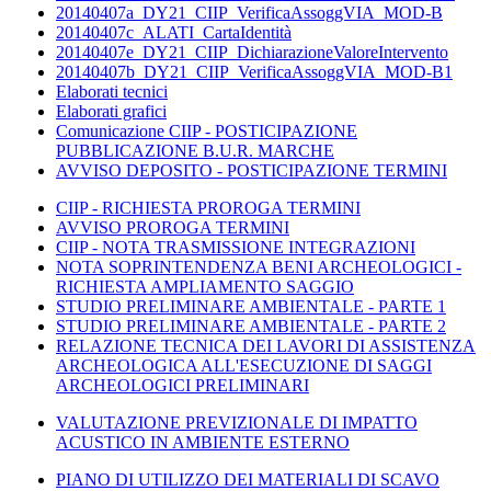
20140407a_DY21_CIIP_VerificaAssoggVIA_MOD-B
20140407c_ALATI_CartaIdentità
20140407e_DY21_CIIP_DichiarazioneValoreIntervento
20140407b_DY21_CIIP_VerificaAssoggVIA_MOD-B1
Elaborati tecnici
Elaborati grafici
Comunicazione CIIP - POSTICIPAZIONE
PUBBLICAZIONE B.U.R. MARCHE
AVVISO DEPOSITO - POSTICIPAZIONE TERMINI
CIIP - RICHIESTA PROROGA TERMINI
AVVISO PROROGA TERMINI
CIIP - NOTA TRASMISSIONE INTEGRAZIONI
NOTA SOPRINTENDENZA BENI ARCHEOLOGICI -
RICHIESTA AMPLIAMENTO SAGGIO
STUDIO PRELIMINARE AMBIENTALE - PARTE 1
STUDIO PRELIMINARE AMBIENTALE - PARTE 2
RELAZIONE TECNICA DEI LAVORI DI ASSISTENZA
ARCHEOLOGICA ALL'ESECUZIONE DI SAGGI
ARCHEOLOGICI PRELIMINARI
VALUTAZIONE PREVIZIONALE DI IMPATTO
ACUSTICO IN AMBIENTE ESTERNO
PIANO DI UTILIZZO DEI MATERIALI DI SCAVO