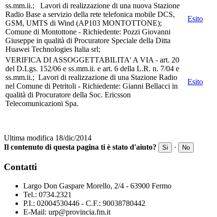
ss.mm.ii.; Lavori di realizzazione di una nuova Stazione
Radio Base a servizio della rete telefonica mobile DCS,
Esito
GSM, UMTS di Wind (AP103 MONTOTTONE);
Comune di Montottone - Richiedente: Pozzi Giovanni
Giuseppe in qualità di Procuratore Speciale della Ditta
Huawei Technologies Italia srl;
VERIFICA DI ASSOGGETTABILITA' A VIA - art. 20
del D.Lgs. 152/06 e ss.mm.ii. e art. 6 della L.R. n. 7/04 e
ss.mm.ii.; Lavori di realizzazione di una Stazione Radio
Esito
nel Comune di Petritoli - Richiedente: Gianni Bellacci in
qualità di Procuratore della Soc. Ericsson
Telecomunicazioni Spa.
Ultima modifica 18/dic/2014
Il contenuto di questa pagina ti è stato d'aiuto?
·
Si
No
Contatti
Largo Don Gaspare Morello, 2/4 - 63900 Fermo
Tel.: 0734.2321
P.I.: 02004530446 - C.F.: 90038780442
E-Mail: urp@provincia.fm.it