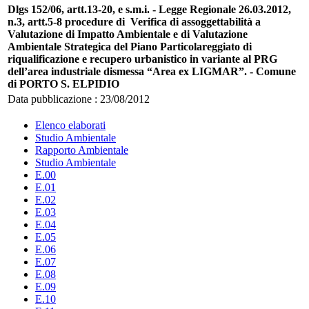
Dlgs 152/06, artt.13-20, e s.m.i. - Legge Regionale 26.03.2012,
n.3, artt.5-8 procedure di Verifica di assoggettabilità a
Valutazione di Impatto Ambientale e di Valutazione
Ambientale Strategica del Piano Particolareggiato di
riqualificazione e recupero urbanistico in variante al PRG
dell’area industriale dismessa “Area ex LIGMAR”. - Comune
di PORTO S. ELPIDIO
Data pubblicazione : 23/08/2012
Elenco elaborati
Studio Ambientale
Rapporto Ambientale
Studio Ambientale
E.00
E.01
E.02
E.03
E.04
E.05
E.06
E.07
E.08
E.09
E.10