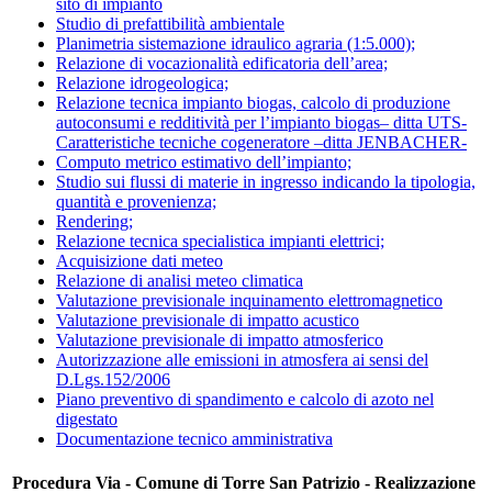
sito di impianto
Studio di prefattibilità ambientale
Planimetria sistemazione idraulico agraria (1:5.000);
Relazione di vocazionalità edificatoria dell’area;
Relazione idrogeologica;
Relazione tecnica impianto biogas, calcolo di produzione
autoconsumi e redditività per l’impianto biogas– ditta UTS-
Caratteristiche tecniche cogeneratore –ditta JENBACHER-
Computo metrico estimativo dell’impianto;
Studio sui flussi di materie in ingresso indicando la tipologia,
quantità e provenienza;
Rendering;
Relazione tecnica specialistica impianti elettrici;
Acquisizione dati meteo
Relazione di analisi meteo climatica
Valutazione previsionale inquinamento elettromagnetico
Valutazione previsionale di impatto acustico
Valutazione previsionale di impatto atmosferico
Autorizzazione alle emissioni in atmosfera ai sensi del
D.Lgs.152/2006
Piano preventivo di spandimento e calcolo di azoto nel
digestato
Documentazione tecnico amministrativa
Procedura Via - Comune di Torre San Patrizio - Realizzazione