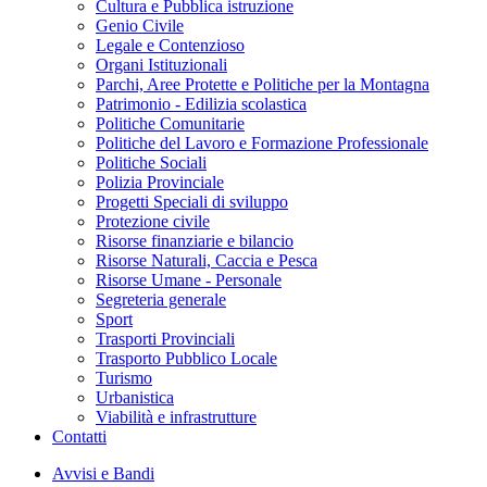
Cultura e Pubblica istruzione
Genio Civile
Legale e Contenzioso
Organi Istituzionali
Parchi, Aree Protette e Politiche per la Montagna
Patrimonio - Edilizia scolastica
Politiche Comunitarie
Politiche del Lavoro e Formazione Professionale
Politiche Sociali
Polizia Provinciale
Progetti Speciali di sviluppo
Protezione civile
Risorse finanziarie e bilancio
Risorse Naturali, Caccia e Pesca
Risorse Umane - Personale
Segreteria generale
Sport
Trasporti Provinciali
Trasporto Pubblico Locale
Turismo
Urbanistica
Viabilità e infrastrutture
Contatti
Avvisi e Bandi