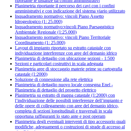
riportante le distanze da confini amministrativi
Planimetria riportante il percorso dei cavi con i confini
amministrativi e con indicazione del sistema viario utilizzato
Inquadramento normativo: vincoli Piano Assetto
Idrogeologico (1: 25.000)
Inquadramento normativo:vincoli Piano Paesaggistico
Ambientale Regionale (1:25.000)
Inquadramento normativo: vincoli Piano Territoriale
Coordinamento (1: 25.000)
Layout di impianto riportato su estratto catastale con
individuazione interferenze con aree del demanio idrico
Planimetria di dettaglio con ubicazione sezioni - 1:500
Sezioni e particolari costruttivi in scala adeguata
Planimetria aree di stoccaggio materie prime su cartografia
catastale (1:2000)
Soluzione di connessione alla rete elettrica
Planimetria di dettaglio nuovo locale consegna Enel -
Planimetria di dettaglio del progetto elettrico
Planimetria su estratto di mappa catastale (1:2000) con
l’individuazione delle possibili interferenze dell’impianto e
delle opere di collegamento con aree del demanio idrico,
completa di sezioni longitudinali e trasversali in scala
opportuna raffiguranti lo stato ante e post operam
Planimetria degli eventuali interventi di tipo accessorio quali
modifiche, adeguamenti o costruzioni di strade di accesso al