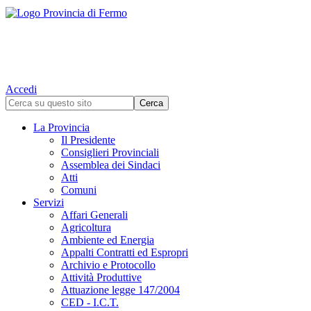
Accedi
La Provincia
Il Presidente
Consiglieri Provinciali
Assemblea dei Sindaci
Atti
Comuni
Servizi
Affari Generali
Agricoltura
Ambiente ed Energia
Appalti Contratti ed Espropri
Archivio e Protocollo
Attività Produttive
Attuazione legge 147/2004
CED - I.C.T.