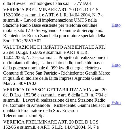
ditta Huwaei Technologies Italia s.r.l. - 37VIA01
VERIFICA PRELIMINARE ART. 20 DEL D.LGS.
152/2006 e ss.mm.ii. e ART. 6 L.R. 14.04.2004, N. 7 e
ss.mm.ii. - Lavori di implementazione UMTS nella
Stazione Radio Base esistente per telefonia cellulare
Esito
mobile, sito 1710 Servigliano - Comune di Servigliano.
Richiedente: Renzo Zanchetta procuratore speciale della
Soc. H3G; 38VIA02
VALUTAZIONE DI IMPATTO AMBIENTALE ART.
25 del D.Lgs. 152/06 e ss.mm.ii. e ART 9 L.R.
14.04.2004, N. 7 e ss.mm.ii. - Progetto di realizzazione di
un impianto di biogas alimentato da liquami e biomasse
Esito
della potenza nominale di 999 kw di energia elettrica -
Comune di Torre San Patrizio - Richiedente: Gentili Marco
in qualità di titolare della Ditta Impresa Agricola Gentili
Marco - 40VIA02
VERIFICA DI ASSOGGETTABILITA' A VIA - art. 20
del D.Lgs. 152/06 e ss.mm.ii. e art. 6 della L.R. n. 7/04 e
ss.mm.ii.; Lavori di realizzazione di una Stazione Radio
Esito
nel Comune di Amandola - Richiedente: Gianni Bellacci in
qualità di Procuratore della Soc. Ericsson
Telecomunicazioni Spa.
VERIFICA PRELIMINARE ART. 20 DEL D.LGS.
152/06 e ss.mm.ii. e ART. 6 L.R. 14.04.2004, N. 7 e