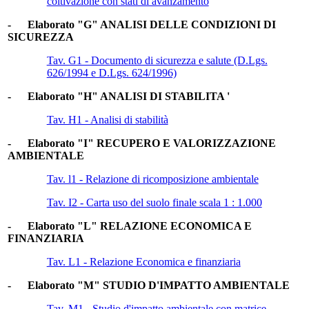
coltivazione con stati di avanzamento
- Elaborato "G" ANALISI DELLE CONDIZIONI DI
SICUREZZA
Tav. G1 - Documento di sicurezza e salute (D.Lgs.
626/1994 e D.Lgs. 624/1996)
- Elaborato "H" ANALISI DI STABILITA '
Tav. H1 - Analisi di stabilità
- Elaborato "I" RECUPERO E VALORIZZAZIONE
AMBIENTALE
Tav. l1 - Relazione di ricomposizione ambientale
Tav. I2 - Carta uso del suolo finale scala 1 : 1.000
- Elaborato "L" RELAZIONE ECONOMICA E
FINANZIARIA
Tav. L1 - Relazione Economica e finanziaria
- Elaborato "M" STUDIO D'IMPATTO AMBIENTALE
Tav. M1 - Studio d'impatto ambientale con matrice