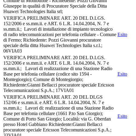
Comune di Montottone - Richiedente: Pozzi Giovanni
Giuseppe in qualità di Procuratore Speciale della Ditta
Huawei Technologies Italia srl;
VERIFICA PRELIMINARE ART. 20 DEL D.LGS.
152/2006 e ss.mm.ii. e ART. 6 L.R. 14.04.2004, N. 7 e
ss.mm.ii.; Lavori di installazione di impianto tecnologico
di radio telecomunicazioni per telefonia cellulare - Comune
Esito
di Fermo; Richiedente: Pozzi Giovanni procuratore
speciale della ditta Huawei Technologies Italia s.r.l.;
06VIA03
VERIFICA PRELIMINARE ART. 20 DEL D.LGS.
152/2006 e ss.mm.ii. e ART. 6 L.R. 14.04.2004, N. 7 e
ss.mm.ii.; Lavori di realizzazione di una Stazione Radio
Base per telefonia cellulare (codice sito 1594 -
Esito
Montegiorgio); Comune di Montegiorgio;
Richiedente:Gianni Bellacci procuratore speciale Ericsson
Telecomunicazioni S.p.A.; 17VIA01
VERIFICA PRELIMINARE ART. 20 DEL DLGS
152/06 e ss.mm.ii. e ART. 6 L.R. 14.04.2004, N. 7 e
ss.mm.ii.; Lavori di: realizzazione di una Stazione Radio
Base per telefonia cellulare (1661 P.to San Giorgio);
Esito
Comune di Porto San Giorgio; Località: via G. Oberdan
presso Hotel Gabbiano Richiedente:Gianni Bellacci
procuratore speciale Ericsson Telecomunicazioni S.p.A.;
33VIA01