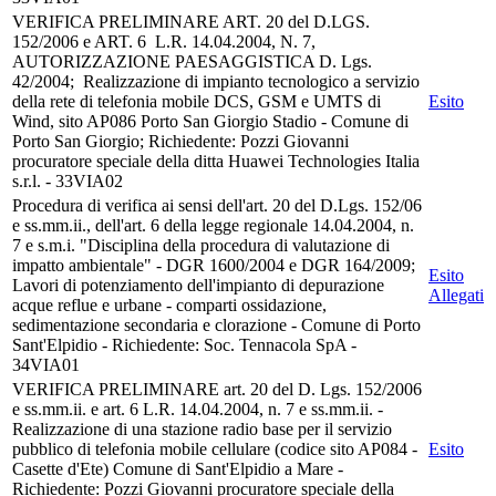
VERIFICA PRELIMINARE ART. 20 del D.LGS.
152/2006 e ART. 6 L.R. 14.04.2004, N. 7,
AUTORIZZAZIONE PAESAGGISTICA D. Lgs.
42/2004; Realizzazione di impianto tecnologico a servizio
della rete di telefonia mobile DCS, GSM e UMTS di
Esito
Wind, sito AP086 Porto San Giorgio Stadio - Comune di
Porto San Giorgio; Richiedente: Pozzi Giovanni
procuratore speciale della ditta Huawei Technologies Italia
s.r.l. - 33VIA02
Procedura di verifica ai sensi dell'art. 20 del D.Lgs. 152/06
e ss.mm.ii., dell'art. 6 della legge regionale 14.04.2004, n.
7 e s.m.i. "Disciplina della procedura di valutazione di
impatto ambientale" - DGR 1600/2004 e DGR 164/2009;
Esito
Lavori di potenziamento dell'impianto di depurazione
Allegati
acque reflue e urbane - comparti ossidazione,
sedimentazione secondaria e clorazione - Comune di Porto
Sant'Elpidio - Richiedente: Soc. Tennacola SpA -
34VIA01
VERIFICA PRELIMINARE art. 20 del D. Lgs. 152/2006
e ss.mm.ii. e art. 6 L.R. 14.04.2004, n. 7 e ss.mm.ii. -
Realizzazione di una stazione radio base per il servizio
pubblico di telefonia mobile cellulare (codice sito AP084 -
Esito
Casette d'Ete) Comune di Sant'Elpidio a Mare -
Richiedente: Pozzi Giovanni procuratore speciale della