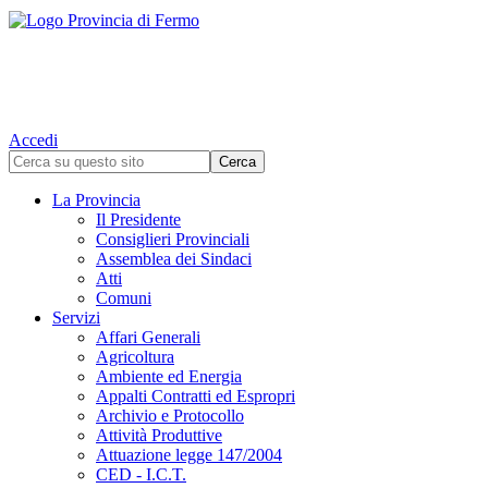
Accedi
La Provincia
Il Presidente
Consiglieri Provinciali
Assemblea dei Sindaci
Atti
Comuni
Servizi
Affari Generali
Agricoltura
Ambiente ed Energia
Appalti Contratti ed Espropri
Archivio e Protocollo
Attività Produttive
Attuazione legge 147/2004
CED - I.C.T.