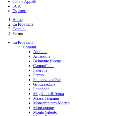
Gare e Appalti
SUA
Espropri
Home
La Provincia
Comuni
Fermo
La Provincia
Comuni
Altidona
Amandola
Belmonte Piceno
Campofilone
Falerone
Fermo
Francavilla d'Ete
Grottazzolina
Lapedona
Magliano di Tenna
Massa Fermana
Monsampietro Morico
Montappone
Monte Giberto