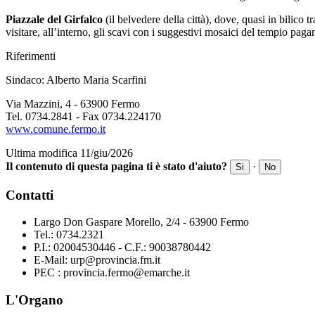
Piazzale del Girfalco
(il belvedere della città), dove, quasi in bilico
visitare, all’interno, gli scavi con i suggestivi mosaici del tempio paga
Riferimenti
Sindaco: Alberto Maria Scarfini
Via Mazzini, 4 - 63900 Fermo
Tel. 0734.2841 - Fax 0734.224170
www.comune.fermo.it
Ultima modifica 11/giu/2026
Il contenuto di questa pagina ti è stato d'aiuto?
·
Si
No
Contatti
Largo Don Gaspare Morello, 2/4 - 63900 Fermo
Tel.: 0734.2321
P.I.: 02004530446 - C.F.: 90038780442
E-Mail: urp@provincia.fm.it
PEC : provincia.fermo@emarche.it
L'Organo