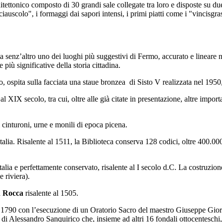
ttonico composto di 30 grandi sale collegate tra loro e disposte su due f
“ciauscolo", i formaggi dai sapori intensi, i primi piatti come i "vincisgras
nta senz’altro uno dei luoghi più suggestivi di Fermo, accurato e lineare ne
 più significative della storia cittadina.
o, ospita sulla facciata una staue bronzea di Sisto V realizzata nel 19
XIX secolo, tra cui, oltre alle già citate in presentazione, altre import
 cinturoni, urne e monili di epoca picena.
’Italia. Risalente al 1511, la Biblioteca conserva 128 codici, oltre 400.0
lia e perfettamente conservato, risalente al I secolo d.C. La costruzione
e riviera).
n Rocca
risalente al 1505.
nel 1790 con l’esecuzione di un Oratorio Sacro del maestro Giuseppe Gior
fi di Alessandro Sanquirico che, insieme ad altri 16 fondali ottocenteschi