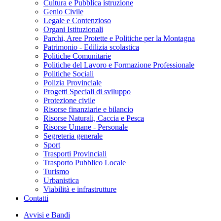
Cultura e Pubblica istruzione
Genio Civile
Legale e Contenzioso
Organi Istituzionali
Parchi, Aree Protette e Politiche per la Montagna
Patrimonio - Edilizia scolastica
Politiche Comunitarie
Politiche del Lavoro e Formazione Professionale
Politiche Sociali
Polizia Provinciale
Progetti Speciali di sviluppo
Protezione civile
Risorse finanziarie e bilancio
Risorse Naturali, Caccia e Pesca
Risorse Umane - Personale
Segreteria generale
Sport
Trasporti Provinciali
Trasporto Pubblico Locale
Turismo
Urbanistica
Viabilità e infrastrutture
Contatti
Avvisi e Bandi