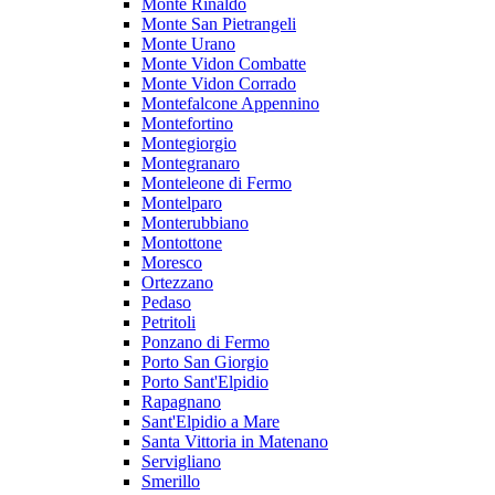
Monte Rinaldo
Monte San Pietrangeli
Monte Urano
Monte Vidon Combatte
Monte Vidon Corrado
Montefalcone Appennino
Montefortino
Montegiorgio
Montegranaro
Monteleone di Fermo
Montelparo
Monterubbiano
Montottone
Moresco
Ortezzano
Pedaso
Petritoli
Ponzano di Fermo
Porto San Giorgio
Porto Sant'Elpidio
Rapagnano
Sant'Elpidio a Mare
Santa Vittoria in Matenano
Servigliano
Smerillo