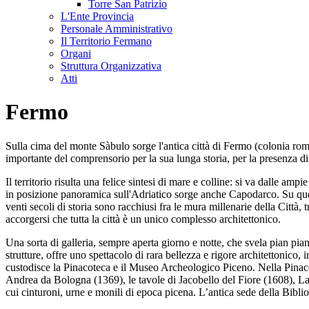
Torre San Patrizio
L'Ente Provincia
Personale Amministrativo
Il Territorio Fermano
Organi
Struttura Organizzativa
Atti
Fermo
Sulla cima del monte Sàbulo sorge l'antica città di Fermo (colonia ro
importante del comprensorio per la sua lunga storia, per la presenza di tes
Il territorio risulta una felice sintesi di mare e colline: si va dalle
in posizione panoramica sull'Adriatico sorge anche Capodarco. Su questo
venti secoli di storia sono racchiusi fra le mura millenarie della Città, 
accorgersi che tutta la città è un unico complesso architettonico.
Una sorta di galleria, sempre aperta giorno e notte, che svela pian pi
strutture, offre uno spettacolo di rara bellezza e rigore architettonico, i
custodisce la Pinacoteca e il Museo Archeologico Piceno. Nella Pinacot
Andrea da Bologna (1369), le tavole di Jacobello del Fiore (1608), La
cui cinturoni, urne e monili di epoca picena. L’antica sede della Bibli