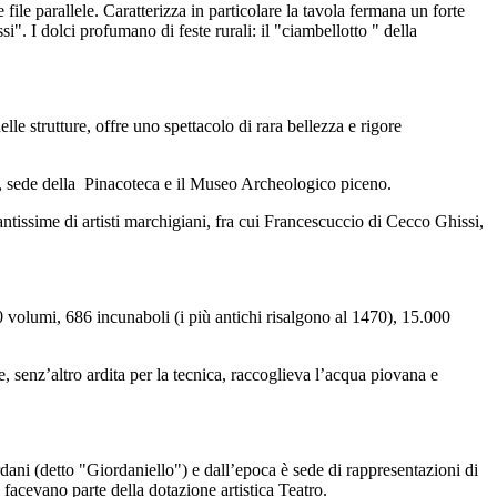
ile parallele. Caratterizza in particolare la tavola fermana un forte
si". I dolci profumano di feste rurali: il "ciambellotto " della
lle strutture, offre uno spettacolo di rara bellezza e rigore
50, sede della Pinacoteca e il Museo Archeologico piceno.
antissime di artisti marchigiani, fra cui Francescuccio di Cecco Ghissi,
00 volumi, 686 incunaboli (i più antichi risalgono al 1470), 15.000
, senz’altro ardita per la tecnica, raccoglieva l’acqua piovana e
dani (detto "Giordaniello") e dall’epoca è sede di rappresentazioni di
, facevano parte della dotazione artistica Teatro.