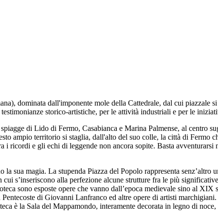
mana), dominata dall'imponente mole della Cattedrale, dal cui piazzale 
timonianze storico-artistiche, per le attività industriali e per le iniziativ
 ampie spiagge di Lido di Fermo, Casabianca e Marina Palmense, al centro 
 ampio territorio si staglia, dall'alto del suo colle, la città di Fermo 
tra i ricordi e gli echi di leggende non ancora sopite. Basta avventurarsi 
ano la sua magia. La stupenda Piazza del Popolo rappresenta senz’altro un
n cui s’inseriscono alla perfezione alcune strutture fra le più significative
eca sono esposte opere che vanno dall’epoca medievale sino al XIX secol
 Pentecoste di Giovanni Lanfranco ed altre opere di artisti marchigiani
oteca è la Sala del Mappamondo, interamente decorata in legno di noce, i