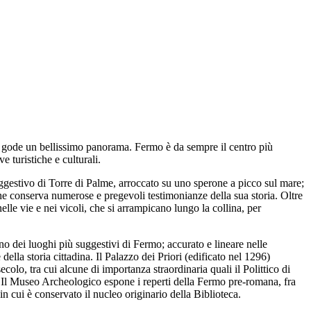
si gode un bellissimo panorama. Fermo è da sempre il centro più
e turistiche e culturali.
suggestivo di Torre di Palme, arroccato su uno sperone a picco sul mare;
che conserva numerose e pregevoli testimonianze della sua storia. Oltre
nelle vie e nei vicoli, che si arrampicano lungo la collina, per
o dei luoghi più suggestivi di Fermo; accurato e lineare nelle
 della storia cittadina. Il Palazzo dei Priori (edificato nel 1296)
o, tra cui alcune di importanza straordinaria quali il Polittico di
. Il Museo Archeologico espone i reperti della Fermo pre-romana, fra
n cui è conservato il nucleo originario della Biblioteca.