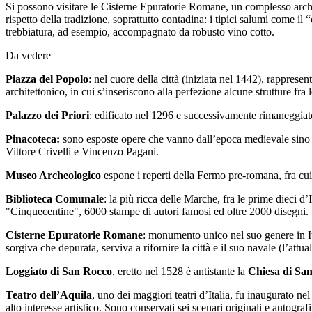
Si possono visitare le Cisterne Epuratorie Romane, un complesso archite
rispetto della tradizione, soprattutto contadina: i tipici salumi come il 
trebbiatura, ad esempio, accompagnato da robusto vino cotto.
Da vedere
Piazza del Popolo
: nel cuore della città (iniziata nel 1442), rapprese
architettonico, in cui s’inseriscono alla perfezione alcune strutture fra le
Palazzo dei Priori
: edificato nel 1296 e successivamente rimaneggiat
Pinacoteca:
sono esposte opere che vanno dall’epoca medievale sino al 
Vittore Crivelli e Vincenzo Pagani.
Museo Archeologico
espone i reperti della Fermo pre-romana, fra cui
Biblioteca Comunale
: la più ricca delle Marche, fra le prime dieci d
"Cinquecentine", 6000 stampe di autori famosi ed oltre 2000 disegni.
Cisterne Epuratorie Romane
: monumento unico nel suo genere in Ita
sorgiva che depurata, serviva a rifornire la città e il suo navale (l’attual
Loggiato di San Rocco
, eretto nel 1528 è antistante la
Chiesa di Sa
Teatro dell’Aquila
, uno dei maggiori teatri d’Italia, fu inaugurato 
alto interesse artistico. Sono conservati sei scenari originali e autogra