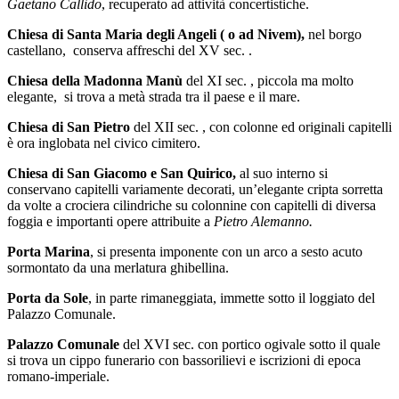
Gaetano Callido
, recuperato ad attività concertistiche.
Chiesa di Santa Maria degli Angeli ( o ad Nivem),
nel borgo
castellano, conserva affreschi del XV sec. .
Chiesa della Madonna Manù
del XI sec. , piccola ma molto
elegante, si trova a metà strada tra il paese e il mare.
Chiesa di San Pietro
del XII sec. , con colonne ed originali capitelli
è ora inglobata nel civico cimitero.
Chiesa di San Giacomo e San Quirico,
al suo interno si
conservano capitelli variamente decorati, un’elegante cripta sorretta
da volte a crociera cilindriche su colonnine con capitelli di diversa
foggia e importanti opere attribuite a
Pietro Alemanno.
Porta Marina
, si presenta imponente con un arco a sesto acuto
sormontato da una merlatura ghibellina.
Porta da Sole
, in parte rimaneggiata, immette sotto il loggiato del
Palazzo Comunale.
Palazzo Comunale
del XVI sec. con portico ogivale sotto il quale
si trova un cippo funerario con bassorilievi e iscrizioni di epoca
romano-imperiale.