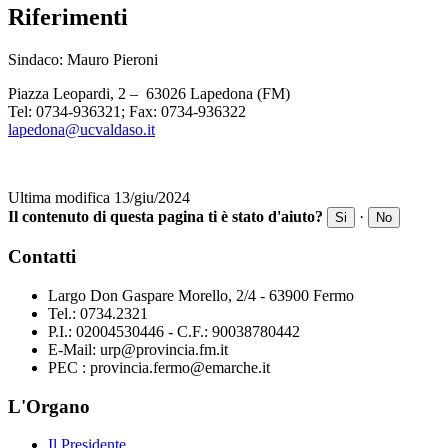
Riferimenti
Sindaco: Mauro Pieroni
Piazza Leopardi, 2 – 63026 Lapedona (FM)
Tel: 0734-936321; Fax: 0734-936322
lapedona@ucvaldaso.it
Ultima modifica 13/giu/2024
Il contenuto di questa pagina ti è stato d'aiuto?
·
Si
No
Contatti
Largo Don Gaspare Morello, 2/4 - 63900 Fermo
Tel.: 0734.2321
P.I.: 02004530446 - C.F.: 90038780442
E-Mail: urp@provincia.fm.it
PEC : provincia.fermo@emarche.it
L'Organo
Il Presidente