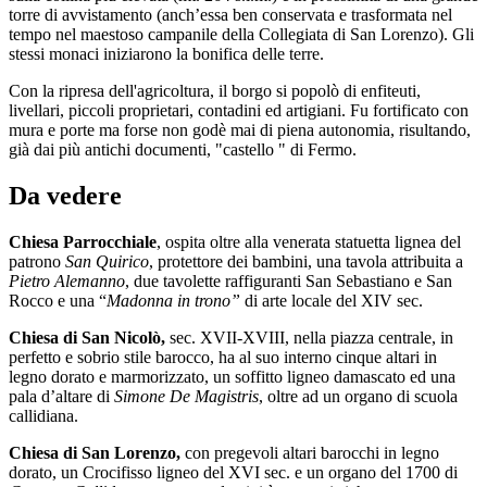
torre di avvistamento (anch’essa ben conservata e trasformata nel
tempo nel maestoso campanile della Collegiata di San Lorenzo). Gli
stessi monaci iniziarono la bonifica delle terre.
Con la ripresa dell'agricoltura, il borgo si popolò di enfiteuti,
livellari, piccoli proprietari, contadini ed artigiani. Fu fortificato con
mura e porte ma forse non godè mai di piena autonomia, risultando,
già dai più antichi documenti, "castello " di Fermo.
Da vedere
Chiesa Parrocchiale
, ospita oltre alla venerata statuetta lignea del
patrono
San Quirico
, protettore dei bambini, una tavola attribuita a
Pietro Alemanno
, due tavolette raffiguranti San Sebastiano e San
Rocco e una “
Madonna in trono”
di arte locale del XIV sec.
Chiesa di San Nicolò,
sec. XVII-XVIII, nella piazza centrale, in
perfetto e sobrio stile barocco, ha al suo interno cinque altari in
legno dorato e marmorizzato, un soffitto ligneo damascato ed una
pala d’altare di
Simone De Magistris
, oltre ad un organo di scuola
callidiana.
Chiesa di San Lorenzo,
con pregevoli altari barocchi in legno
dorato, un Crocifisso ligneo del XVI sec. e un organo del 1700 di