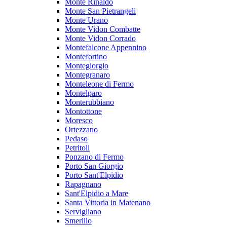
Monte Rinaldo
Monte San Pietrangeli
Monte Urano
Monte Vidon Combatte
Monte Vidon Corrado
Montefalcone Appennino
Montefortino
Montegiorgio
Montegranaro
Monteleone di Fermo
Montelparo
Monterubbiano
Montottone
Moresco
Ortezzano
Pedaso
Petritoli
Ponzano di Fermo
Porto San Giorgio
Porto Sant'Elpidio
Rapagnano
Sant'Elpidio a Mare
Santa Vittoria in Matenano
Servigliano
Smerillo