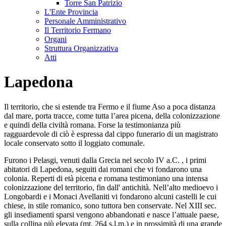
Torre San Patrizio
L'Ente Provincia
Personale Amministrativo
Il Territorio Fermano
Organi
Struttura Organizzativa
Atti
Lapedona
Il territorio, che si estende tra Fermo e il fiume Aso a poca distanza
dal mare, porta tracce, come tutta l’area picena, della colonizzazione
e quindi della civiltà romana. Forse la testimonianza più
ragguardevole di ciò è espressa dal cippo funerario di un magistrato
locale conservato sotto il loggiato comunale.
Furono i Pelasgi, venuti dalla Grecia nel secolo IV a.C. , i primi
abitatori di Lapedona, seguiti dai romani che vi fondarono una
colonia. Reperti di età picena e romana testimoniano una intensa
colonizzazione del territorio, fin dall' antichità. Nell’alto medioevo i
Longobardi e i Monaci Avellaniti vi fondarono alcuni castelli le cui
chiese, in stile romanico, sono tuttora ben conservate. Nel XIII sec.
gli insediamenti sparsi vengono abbandonati e nasce l’attuale paese,
sulla collina più elevata (mt. 264 s.l.m.) e in prossimità di una grande