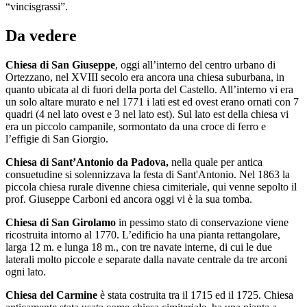
“vincisgrassi”.
Da vedere
Chiesa di San Giuseppe
, oggi all’interno del centro urbano di
Ortezzano, nel XVIII secolo era ancora una chiesa suburbana, in
quanto ubicata al di fuori della porta del Castello. All’interno vi era
un solo altare murato e nel 1771 i lati est ed ovest erano ornati con 7
quadri (4 nel lato ovest e 3 nel lato est). Sul lato est della chiesa vi
era un piccolo campanile, sormontato da una croce di ferro e
l’effigie di San Giorgio.
Chiesa di
Sant’Antonio da Padova,
nella quale
per antica
consuetudine si solennizzava la festa di Sant'Antonio. Nel 1863 la
piccola chiesa rurale divenne chiesa cimiteriale, qui venne sepolto il
prof. Giuseppe Carboni ed ancora oggi vi è la sua tomba.
Chiesa di San Girolamo
in pessimo stato di conservazione viene
ricostruita intorno al 1770. L’edificio ha una pianta rettangolare,
larga 12 m. e lunga 18 m., con tre navate interne, di cui le due
laterali molto piccole e separate dalla navate centrale da tre arconi
ogni lato.
Chiesa del Carmine
è stata costruita tra il 1715 ed il 1725. Chiesa