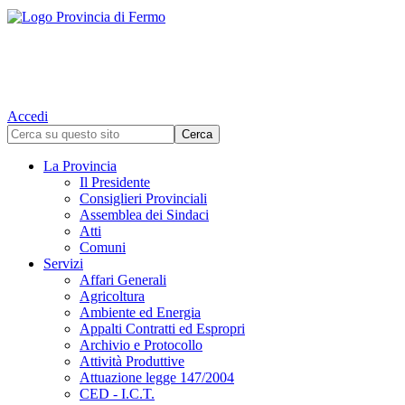
Accedi
La Provincia
Il Presidente
Consiglieri Provinciali
Assemblea dei Sindaci
Atti
Comuni
Servizi
Affari Generali
Agricoltura
Ambiente ed Energia
Appalti Contratti ed Espropri
Archivio e Protocollo
Attività Produttive
Attuazione legge 147/2004
CED - I.C.T.