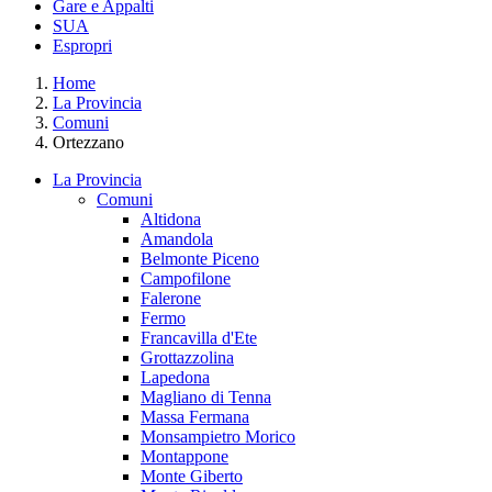
Gare e Appalti
SUA
Espropri
Home
La Provincia
Comuni
Ortezzano
La Provincia
Comuni
Altidona
Amandola
Belmonte Piceno
Campofilone
Falerone
Fermo
Francavilla d'Ete
Grottazzolina
Lapedona
Magliano di Tenna
Massa Fermana
Monsampietro Morico
Montappone
Monte Giberto