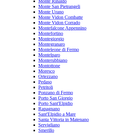
Monte Rinaldo
Monte San Pietrangeli
Monte Urano
Monte Vidon Combatte
Monte Vidon Corrado
Montefalcone Appennino
Montefortino
Montegiorgio
Montegranaro
Monteleone di Fermo
Montelparo
Monterubbiano
Montottone
Moresco
Ortezzano
Pedaso
Petritoli
Ponzano di Fermo
Porto San Giorgio
Porto Sant'Elpidio
Rapagnano
Sant'Elpidio a Mare
Santa Vittoria in Matenano
Servigliano
Smerillo