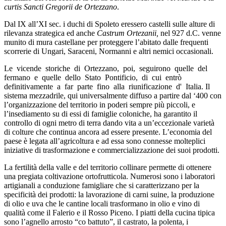
curtis Sancti Gregorii de Ortezzano
.
Dal IX all’XI sec. i duchi di Spoleto eressero castelli sulle alture di
rilevanza strategica ed anche
Castrum Ortezanii,
nel 927 d.C. venne
munito di mura castellane per proteggere l’abitato dalle frequenti
scorrerie di Ungari, Saraceni, Normanni e altri nemici occasionali.
Le vicende storiche di Ortezzano, poi, seguirono quelle del
fermano e quelle dello Stato Pontificio, di cui entrò
definitivamente a far parte fino alla riunificazione d' Italia. Il
sistema mezzadrile, qui universalmente diffuso a partire dal ‘400 con
l’organizzazione del territorio in poderi sempre più piccoli, e
l’insediamento su di essi di famiglie coloniche, ha garantito il
controllo di ogni metro di terra dando vita a un’eccezionale varietà
di colture che continua ancora ad essere presente. L’economia del
paese è legata all’agricoltura e ad essa sono connesse molteplici
iniziative di trasformazione e commercializzazione dei suoi prodotti.
La fertilità della valle e del territorio collinare permette di ottenere
una pregiata coltivazione ortofrutticola. Numerosi sono i laboratori
artigianali a conduzione famigliare che si caratterizzano per la
specificità dei prodotti: la lavorazione di carni suine, la produzione
di olio e uva che le cantine locali trasformano in olio e vino di
qualità come il Falerio e il Rosso Piceno. I piatti della cucina tipica
sono l’agnello arrosto “co battuto”, il castrato, la polenta, i