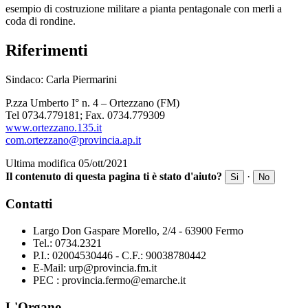
esempio di costruzione militare a pianta pentagonale con merli a
coda di rondine.
Riferimenti
Sindaco: Carla Piermarini
P.zza Umberto I° n. 4 – Ortezzano (FM)
Tel 0734.779181; Fax. 0734.779309
www.ortezzano.135.it
com.ortezzano@provincia.ap.it
Ultima modifica 05/ott/2021
Il contenuto di questa pagina ti è stato d'aiuto?
·
Si
No
Contatti
Largo Don Gaspare Morello, 2/4 - 63900 Fermo
Tel.: 0734.2321
P.I.: 02004530446 - C.F.: 90038780442
E-Mail: urp@provincia.fm.it
PEC : provincia.fermo@emarche.it
L'Organo