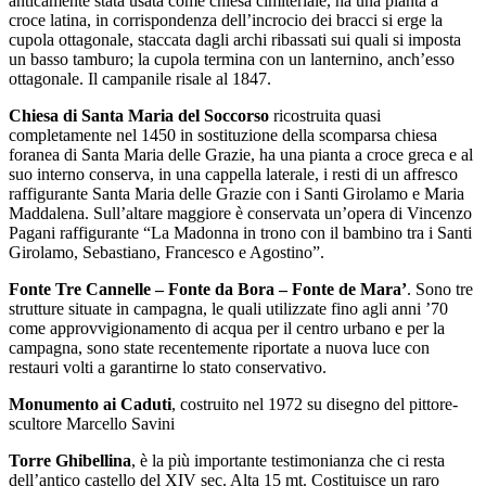
anticamente stata usata come chiesa cimiteriale, ha una pianta a
croce latina, in corrispondenza dell’incrocio dei bracci si erge la
cupola ottagonale, staccata dagli archi ribassati sui quali si imposta
un basso tamburo; la cupola termina con un lanternino, anch’esso
ottagonale. Il campanile risale al 1847.
Chiesa di Santa Maria del Soccorso
ricostruita quasi
completamente nel 1450 in sostituzione della scomparsa chiesa
foranea di Santa Maria delle Grazie, ha una pianta a croce greca e al
suo interno conserva, in una cappella laterale, i resti di un affresco
raffigurante Santa Maria delle Grazie con i Santi Girolamo e Maria
Maddalena. Sull’altare maggiore è conservata un’opera di Vincenzo
Pagani raffigurante “La Madonna in trono con il bambino tra i Santi
Girolamo, Sebastiano, Francesco e Agostino”.
Fonte Tre Cannelle – Fonte da Bora – Fonte de Mara’
. Sono tre
strutture situate in campagna, le quali utilizzate fino agli anni ’70
come approvvigionamento di acqua per il centro urbano e per la
campagna, sono state recentemente riportate a nuova luce con
restauri volti a garantirne lo stato conservativo.
Monumento ai Caduti
, costruito nel 1972 su disegno del pittore-
scultore Marcello Savini
Torre Ghibellina
, è la più importante testimonianza che ci resta
dell’antico castello del XIV sec. Alta 15 mt. Costituisce un raro