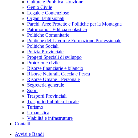
Cultura e Pubblica istruzione
Genio Civile
Legale e Contenzioso
Organi Istituzionali
Parchi, Aree Protette e Politiche per la Montagna
Patrimonio - Edilizia scolastica
Politiche Comunitarie
Politiche del Lavoro e Formazione Professionale
Politiche Sociali
Polizia Provinciale
Progetti Speciali di sviluppo
Protezione civile
Risorse finanziarie e bilancio
Risorse Naturali, Caccia e Pesca
Risorse Umane - Personale
Segreteria generale
Sport
Trasporti Provinciali
Trasporto Pubblico Locale
Turismo
Urbanistica
Viabilità e infrastrutture
Contatti
Avvisi e Bandi