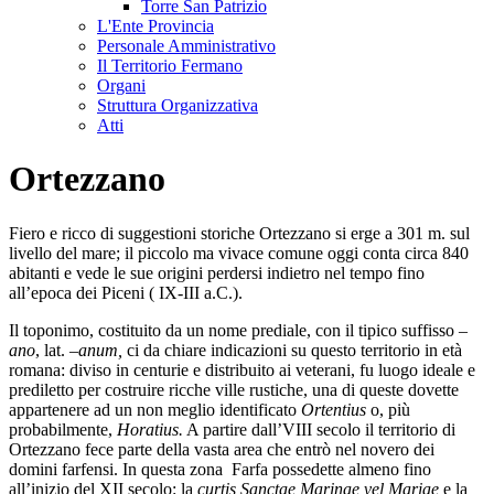
Torre San Patrizio
L'Ente Provincia
Personale Amministrativo
Il Territorio Fermano
Organi
Struttura Organizzativa
Atti
Ortezzano
Fiero e ricco di suggestioni storiche Ortezzano si erge a 301 m. sul
livello del mare; il piccolo ma vivace comune oggi conta circa 840
abitanti e vede le sue origini perdersi indietro nel tempo fino
all’epoca dei Piceni ( IX-III a.C.).
Il toponimo, costituito da un nome prediale, con il tipico suffisso –
ano
, lat. –
anum,
ci da chiare indicazioni su questo territorio in età
romana: diviso in centurie e distribuito ai veterani, fu luogo ideale e
prediletto per costruire ricche ville rustiche, una di queste dovette
appartenere ad un non meglio identificato
Ortentius
o, più
probabilmente,
Horatius.
A partire dall’VIII secolo il territorio di
Ortezzano fece parte della vasta area che entrò nel novero dei
domini farfensi. In questa zona Farfa possedette almeno fino
all’inizio del XII secolo: la
curtis Sanctae Marinae vel Mariae
e la