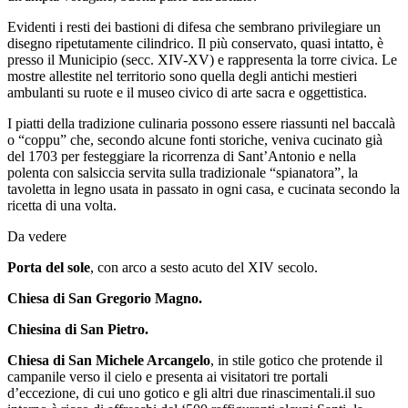
Evidenti i resti dei bastioni di difesa che sembrano privilegiare un
disegno ripetutamente cilindrico. Il più conservato, quasi intatto, è
presso il Municipio (secc. XIV-XV) e rappresenta la torre civica. Le
mostre allestite nel territorio sono quella degli antichi mestieri
ambulanti su ruote e il museo civico di arte sacra e oggettistica.
I piatti della tradizione culinaria possono essere riassunti nel baccalà
o “coppu” che, secondo alcune fonti storiche, veniva cucinato già
del 1703 per festeggiare la ricorrenza di Sant’Antonio e nella
polenta con salsiccia servita sulla tradizionale “spianatora”, la
tavoletta in legno usata in passato in ogni casa, e cucinata secondo la
ricetta di una volta.
Da vedere
Porta del sole
, con arco a sesto acuto del XIV secolo.
Chiesa di San Gregorio Magno.
Chiesina di San Pietro.
Chiesa di San Michele Arcangelo
, in stile gotico che protende il
campanile verso il cielo e presenta ai visitatori tre portali
d’eccezione, di cui uno gotico e gli altri due rinascimentali.il suo