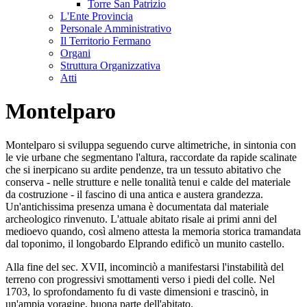
Torre San Patrizio
L'Ente Provincia
Personale Amministrativo
Il Territorio Fermano
Organi
Struttura Organizzativa
Atti
Montelparo
Montelparo si sviluppa seguendo curve altimetriche, in sintonia con
le vie urbane che segmentano l'altura, raccordate da rapide scalinate
che si inerpicano su ardite pendenze, tra un tessuto abitativo che
conserva - nelle strutture e nelle tonalità tenui e calde del materiale
da costruzione - il fascino di una antica e austera grandezza.
Un'antichissima presenza umana è documentata dal materiale
archeologico rinvenuto. L'attuale abitato risale ai primi anni del
medioevo quando, così almeno attesta la memoria storica tramandata
dal toponimo, il longobardo Elprando edificò un munito castello.
Alla fine del sec. XVII, incominciò a manifestarsi l'instabilità del
terreno con progressivi smottamenti verso i piedi del colle. Nel
1703, lo sprofondamento fu di vaste dimensioni e trascinò, in
un'ampia voragine, buona parte dell'abitato.