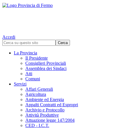
Accedi
La Provincia
Il Presidente
Consiglieri Provinciali
Assemblea dei Sindaci
Atti
Comuni
Servizi
Affari Generali
Agricoltura
Ambiente ed Energia
Appalti Contratti ed Espropri
Archivio e Protocollo
Attività Produttive
Attuazione legge 147/2004
CED - I.C.T.