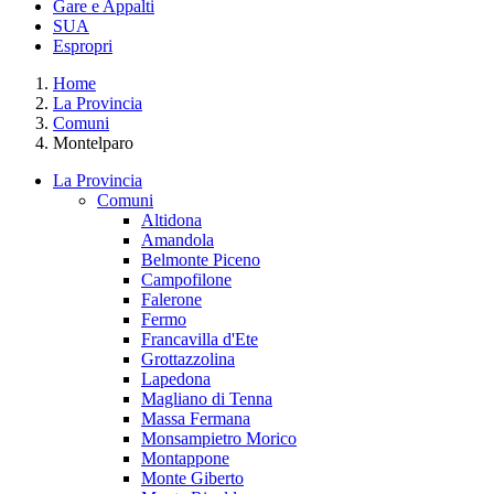
Gare e Appalti
SUA
Espropri
Home
La Provincia
Comuni
Montelparo
La Provincia
Comuni
Altidona
Amandola
Belmonte Piceno
Campofilone
Falerone
Fermo
Francavilla d'Ete
Grottazzolina
Lapedona
Magliano di Tenna
Massa Fermana
Monsampietro Morico
Montappone
Monte Giberto