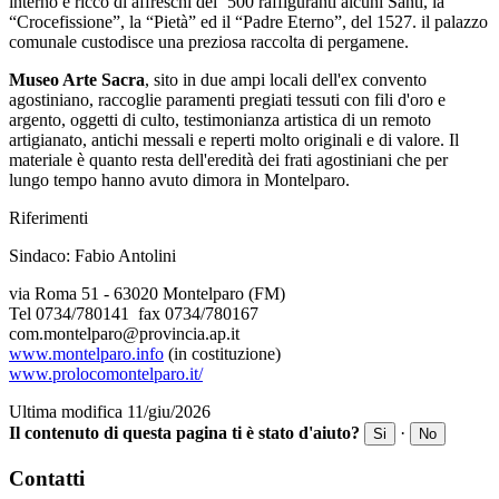
interno è ricco di affreschi del ‘500 raffiguranti alcuni Santi, la
“Crocefissione”, la “Pietà” ed il “Padre Eterno”, del 1527. il palazzo
comunale custodisce una preziosa raccolta di pergamene.
Museo Arte Sacra
, sito in due ampi locali dell'ex convento
agostiniano, raccoglie paramenti pregiati tessuti con fili d'oro e
argento, oggetti di culto, testimonianza artistica di un remoto
artigianato, antichi messali e reperti molto originali e di valore. Il
materiale è quanto resta dell'eredità dei frati agostiniani che per
lungo tempo hanno avuto dimora in Montelparo.
Riferimenti
Sindaco: Fabio Antolini
via Roma 51 - 63020 Montelparo (FM)
Tel 0734/780141 fax 0734/780167
com.montelparo@provincia.ap.it
www.montelparo.info
(in costituzione)
www.prolocomontelparo.it/
Ultima modifica 11/giu/2026
Il contenuto di questa pagina ti è stato d'aiuto?
·
Si
No
Contatti