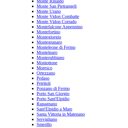
Monte Rinaldo
Monte San Pietrangeli
Monte Urano
Monte Vidon Combatte
Monte Vidon Corrado
Montefalcone Appennino
Montefortino
Montegiorgio
Montegranaro
Monteleone di Fermo
Montelparo
Monterubbiano
Montottone
Moresco
Ortezzano
Pedaso
Petritoli
Ponzano di Fermo
Porto San Giorgio
Porto Sant'Elpidio
Rapagnano
Sant'Elpidio a Mare
Santa Vittoria in Matenano
Servigliano
Smerillo