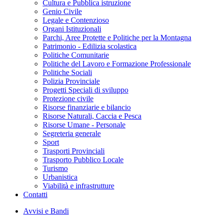
Cultura e Pubblica istruzione
Genio Civile
Legale e Contenzioso
Organi Istituzionali
Parchi, Aree Protette e Politiche per la Montagna
Patrimonio - Edilizia scolastica
Politiche Comunitarie
Politiche del Lavoro e Formazione Professionale
Politiche Sociali
Polizia Provinciale
Progetti Speciali di sviluppo
Protezione civile
Risorse finanziarie e bilancio
Risorse Naturali, Caccia e Pesca
Risorse Umane - Personale
Segreteria generale
Sport
Trasporti Provinciali
Trasporto Pubblico Locale
Turismo
Urbanistica
Viabilità e infrastrutture
Contatti
Avvisi e Bandi