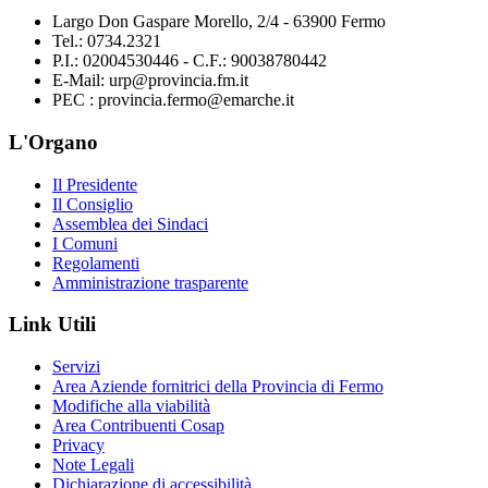
Largo Don Gaspare Morello, 2/4 - 63900 Fermo
Tel.: 0734.2321
P.I.: 02004530446 - C.F.: 90038780442
E-Mail: urp@provincia.fm.it
PEC : provincia.fermo@emarche.it
L'Organo
Il Presidente
Il Consiglio
Assemblea dei Sindaci
I Comuni
Regolamenti
Amministrazione trasparente
Link Utili
Servizi
Area Aziende fornitrici della Provincia di Fermo
Modifiche alla viabilità
Area Contribuenti Cosap
Privacy
Note Legali
Dichiarazione di accessibilità