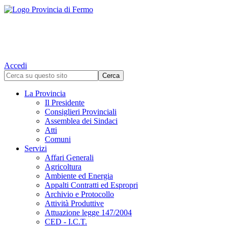
Accedi
La Provincia
Il Presidente
Consiglieri Provinciali
Assemblea dei Sindaci
Atti
Comuni
Servizi
Affari Generali
Agricoltura
Ambiente ed Energia
Appalti Contratti ed Espropri
Archivio e Protocollo
Attività Produttive
Attuazione legge 147/2004
CED - I.C.T.