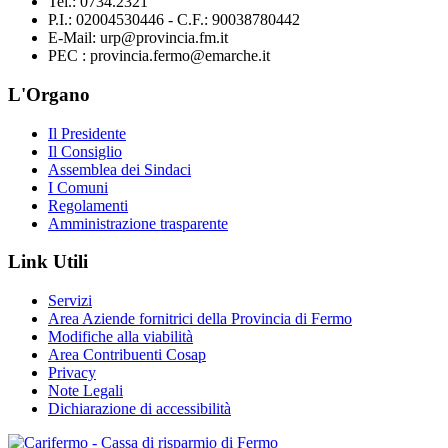
Tel.: 0734.2321
P.I.: 02004530446 - C.F.: 90038780442
E-Mail: urp@provincia.fm.it
PEC : provincia.fermo@emarche.it
L'Organo
Il Presidente
Il Consiglio
Assemblea dei Sindaci
I Comuni
Regolamenti
Amministrazione trasparente
Link Utili
Servizi
Area Aziende fornitrici della Provincia di Fermo
Modifiche alla viabilità
Area Contribuenti Cosap
Privacy
Note Legali
Dichiarazione di accessibilità