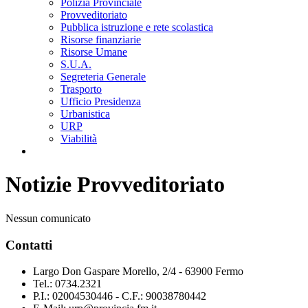
Polizia Provinciale
Provveditoriato
Pubblica istruzione e rete scolastica
Risorse finanziarie
Risorse Umane
S.U.A.
Segreteria Generale
Trasporto
Ufficio Presidenza
Urbanistica
URP
Viabilità
Notizie Provveditoriato
Nessun comunicato
Contatti
Largo Don Gaspare Morello, 2/4 - 63900 Fermo
Tel.: 0734.2321
P.I.: 02004530446 - C.F.: 90038780442