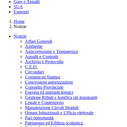
Gare e Appalti
SUA
Espropri
Home
Notizie
Notizie
Affari Generali
Ambiente
Anticorruzione e Trasparenza
Appalti e Contratti
Archivio e Protocollo
C.E.D.
Circondari
Comunicati Stampa
Concessioni autorizzazioni
Consiglio Provinciale
Energia ed impianti termici
Gestione Rifiuti e bonifica siti inquinanti
Legale e Contenzioso
Manutenzione Circoli Stradali
Organi Istituzionali e Ufficio elettorale
Pari opportunità
Patrimonio ed Edilizia scolastica