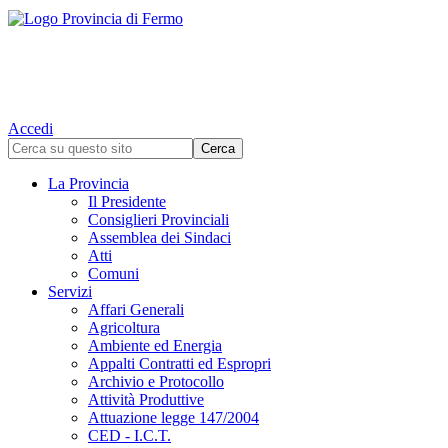
Accedi
La Provincia
Il Presidente
Consiglieri Provinciali
Assemblea dei Sindaci
Atti
Comuni
Servizi
Affari Generali
Agricoltura
Ambiente ed Energia
Appalti Contratti ed Espropri
Archivio e Protocollo
Attività Produttive
Attuazione legge 147/2004
CED - I.C.T.