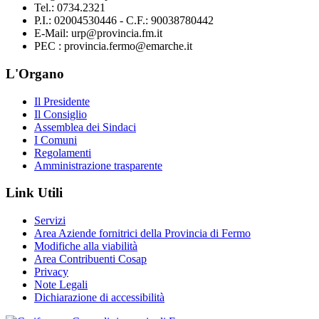
Tel.: 0734.2321
P.I.: 02004530446 - C.F.: 90038780442
E-Mail: urp@provincia.fm.it
PEC : provincia.fermo@emarche.it
L'Organo
Il Presidente
Il Consiglio
Assemblea dei Sindaci
I Comuni
Regolamenti
Amministrazione trasparente
Link Utili
Servizi
Area Aziende fornitrici della Provincia di Fermo
Modifiche alla viabilità
Area Contribuenti Cosap
Privacy
Note Legali
Dichiarazione di accessibilità