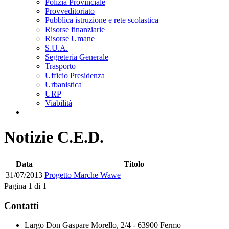
Polizia Provinciale
Provveditoriato
Pubblica istruzione e rete scolastica
Risorse finanziarie
Risorse Umane
S.U.A.
Segreteria Generale
Trasporto
Ufficio Presidenza
Urbanistica
URP
Viabilità
Notizie C.E.D.
Data
Titolo
31/07/2013
Progetto Marche Wawe
Pagina 1 di 1
Contatti
Largo Don Gaspare Morello, 2/4 - 63900 Fermo