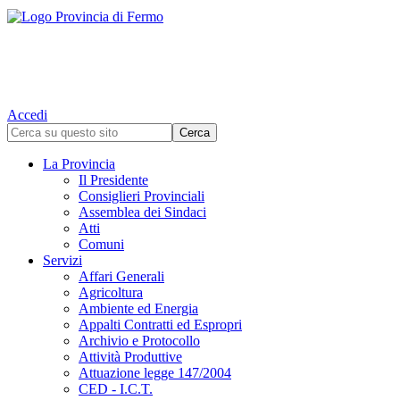
Accedi
La Provincia
Il Presidente
Consiglieri Provinciali
Assemblea dei Sindaci
Atti
Comuni
Servizi
Affari Generali
Agricoltura
Ambiente ed Energia
Appalti Contratti ed Espropri
Archivio e Protocollo
Attività Produttive
Attuazione legge 147/2004
CED - I.C.T.