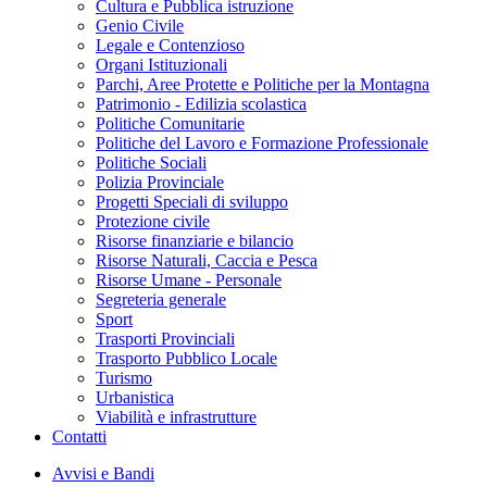
Cultura e Pubblica istruzione
Genio Civile
Legale e Contenzioso
Organi Istituzionali
Parchi, Aree Protette e Politiche per la Montagna
Patrimonio - Edilizia scolastica
Politiche Comunitarie
Politiche del Lavoro e Formazione Professionale
Politiche Sociali
Polizia Provinciale
Progetti Speciali di sviluppo
Protezione civile
Risorse finanziarie e bilancio
Risorse Naturali, Caccia e Pesca
Risorse Umane - Personale
Segreteria generale
Sport
Trasporti Provinciali
Trasporto Pubblico Locale
Turismo
Urbanistica
Viabilità e infrastrutture
Contatti
Avvisi e Bandi