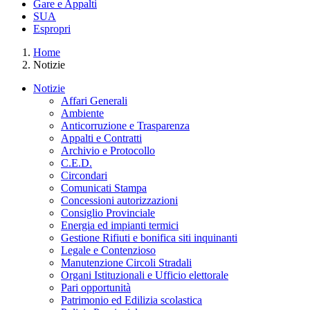
Gare e Appalti
SUA
Espropri
Home
Notizie
Notizie
Affari Generali
Ambiente
Anticorruzione e Trasparenza
Appalti e Contratti
Archivio e Protocollo
C.E.D.
Circondari
Comunicati Stampa
Concessioni autorizzazioni
Consiglio Provinciale
Energia ed impianti termici
Gestione Rifiuti e bonifica siti inquinanti
Legale e Contenzioso
Manutenzione Circoli Stradali
Organi Istituzionali e Ufficio elettorale
Pari opportunità
Patrimonio ed Edilizia scolastica