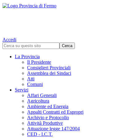
Accedi
La Provincia
Il Presidente
Consiglieri Provinciali
Assemblea dei Sindaci
Atti
Comuni
Servizi
Affari Generali
Agricoltura
Ambiente ed Energia
Appalti Contratti ed Espropri
Archivio e Protocollo
Attività Produttive
Attuazione legge 147/2004
CED - I.C.T.