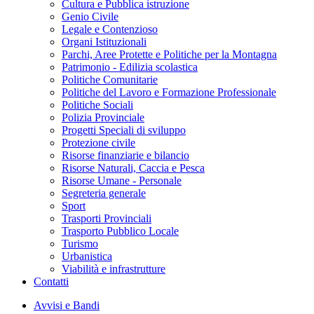
Cultura e Pubblica istruzione
Genio Civile
Legale e Contenzioso
Organi Istituzionali
Parchi, Aree Protette e Politiche per la Montagna
Patrimonio - Edilizia scolastica
Politiche Comunitarie
Politiche del Lavoro e Formazione Professionale
Politiche Sociali
Polizia Provinciale
Progetti Speciali di sviluppo
Protezione civile
Risorse finanziarie e bilancio
Risorse Naturali, Caccia e Pesca
Risorse Umane - Personale
Segreteria generale
Sport
Trasporti Provinciali
Trasporto Pubblico Locale
Turismo
Urbanistica
Viabilità e infrastrutture
Contatti
Avvisi e Bandi