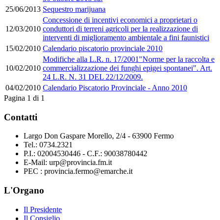
25/06/2013
Sequestro marijuana
Concessione di incentivi economici a proprietari o
12/03/2010
conduttori di terreni agricoli per la realizzazione di
interventi di miglioramento ambientale a fini faunistici
15/02/2010
Calendario piscatorio provinciale 2010
Modifiche alla L.R. n. 17/2001"Norme per la raccolta e
10/02/2010
commercializzazione dei funghi epigei spontanei". Art.
24 L.R. N. 31 DEL 22/12/2009.
04/02/2010
Calendario Piscatorio Provinciale - Anno 2010
Pagina 1 di 1
Contatti
Largo Don Gaspare Morello, 2/4 - 63900 Fermo
Tel.: 0734.2321
P.I.: 02004530446 - C.F.: 90038780442
E-Mail: urp@provincia.fm.it
PEC : provincia.fermo@emarche.it
L'Organo
Il Presidente
Il Consiglio