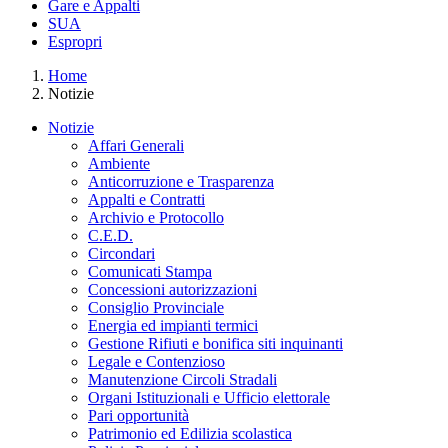
Gare e Appalti
SUA
Espropri
Home
Notizie
Notizie
Affari Generali
Ambiente
Anticorruzione e Trasparenza
Appalti e Contratti
Archivio e Protocollo
C.E.D.
Circondari
Comunicati Stampa
Concessioni autorizzazioni
Consiglio Provinciale
Energia ed impianti termici
Gestione Rifiuti e bonifica siti inquinanti
Legale e Contenzioso
Manutenzione Circoli Stradali
Organi Istituzionali e Ufficio elettorale
Pari opportunità
Patrimonio ed Edilizia scolastica