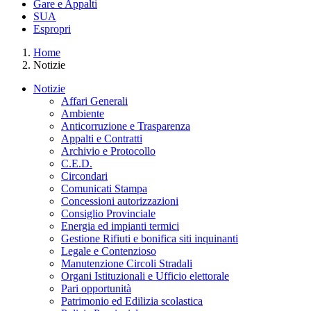
Gare e Appalti
SUA
Espropri
Home
Notizie
Notizie
Affari Generali
Ambiente
Anticorruzione e Trasparenza
Appalti e Contratti
Archivio e Protocollo
C.E.D.
Circondari
Comunicati Stampa
Concessioni autorizzazioni
Consiglio Provinciale
Energia ed impianti termici
Gestione Rifiuti e bonifica siti inquinanti
Legale e Contenzioso
Manutenzione Circoli Stradali
Organi Istituzionali e Ufficio elettorale
Pari opportunità
Patrimonio ed Edilizia scolastica