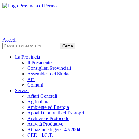
Accedi
La Provincia
Il Presidente
Consiglieri Provinciali
Assemblea dei Sindaci
Atti
Comuni
Servizi
Affari Generali
Agricoltura
Ambiente ed Energia
Appalti Contratti ed Espropri
Archivio e Protocollo
Attività Produttive
Attuazione legge 147/2004
CED - I.C.T.