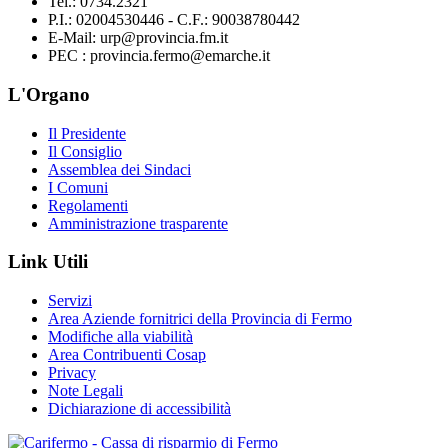
Tel.: 0734.2321
P.I.: 02004530446 - C.F.: 90038780442
E-Mail: urp@provincia.fm.it
PEC : provincia.fermo@emarche.it
L'Organo
Il Presidente
Il Consiglio
Assemblea dei Sindaci
I Comuni
Regolamenti
Amministrazione trasparente
Link Utili
Servizi
Area Aziende fornitrici della Provincia di Fermo
Modifiche alla viabilità
Area Contribuenti Cosap
Privacy
Note Legali
Dichiarazione di accessibilità