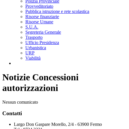
Polizia Provinciale
Provveditoriato
Pubblica istruzione e rete scolastica
Risorse finanziarie
Risorse Umane
S.U.A.
Segreteria Generale
Trasporto
Ufficio Presidenza
Urbanistica
URP
Viabilità
Notizie Concessioni
autorizzazioni
Nessun comunicato
Contatti
Largo Don Gaspare Morello, 2/4 - 63900 Fermo