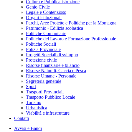
Cultura e Pubblica istruzione
Genio Civile
Legale e Contenzioso
Organi Istituzionali
Parchi, Aree Protette e Politiche per la Montagna
Patrimonio - Edilizia scolastica
Politiche Comunitarie
Politiche del Lavoro e Formazione Professionale
Politiche Sociali
Polizia Provinciale
Progetti Speciali di sviluppo
Protezione civile
Risorse finanziarie e bilancio
Risorse Naturali, Caccia e Pesca
Risorse Umane - Personale
Segreteria generale
Sport
Trasporti Provinciali
Trasporto Pubblico Locale
Turismo
Urbanistica
Viabilità e infrastrutture
Contatti
Avvisi e Bandi