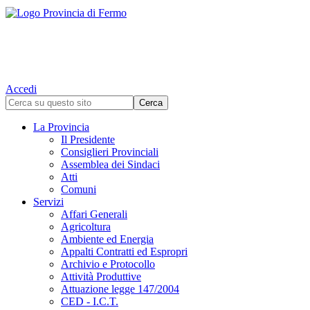
Accedi
La Provincia
Il Presidente
Consiglieri Provinciali
Assemblea dei Sindaci
Atti
Comuni
Servizi
Affari Generali
Agricoltura
Ambiente ed Energia
Appalti Contratti ed Espropri
Archivio e Protocollo
Attività Produttive
Attuazione legge 147/2004
CED - I.C.T.