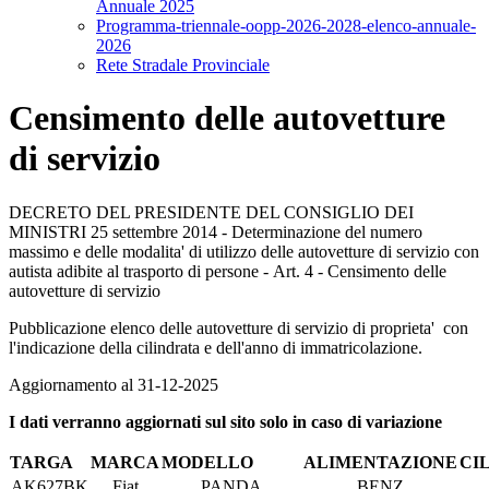
Annuale 2025
Programma-triennale-oopp-2026-2028-elenco-annuale-
2026
Rete Stradale Provinciale
Censimento delle autovetture
di servizio
DECRETO DEL PRESIDENTE DEL CONSIGLIO DEI
MINISTRI 25 settembre 2014 - Determinazione del numero
massimo e delle modalita' di utilizzo delle autovetture di servizio con
autista adibite al trasporto di persone - Art. 4 - Censimento delle
autovetture di servizio
Pubblicazione elenco delle autovetture di servizio di proprieta' con
l'indicazione della cilindrata e dell'anno di immatricolazione.
Aggiornamento al 31-12-2025
I dati verranno aggiornati sul sito solo in caso di variazione
TARGA
MARCA
MODELLO
ALIMENTAZIONE
CI
AK627BK
Fiat
PANDA
BENZ