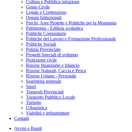
Cultura e Pubblica istruzione
Genio Civile
Legale e Contenzioso
Organi Istituzionali
Parchi, Aree Protette e Politiche per la Montagna
Patrimonio - Edilizia scolastica
Politiche Comunitarie
Politiche del Lavoro e Formazione Professionale
Politiche Sociali
Polizia Provinciale
Progetti Speciali di sviluppo
Protezione civile
Risorse finanziarie e bilancio
Risorse Naturali, Caccia e Pesca
Risorse Umane - Personale
Segreteria generale
Sport
Trasporti Provinciali
Trasporto Pubblico Locale
Turismo
Urbanistica
Viabilità e infrastrutture
Contatti
Avvisi e Bandi