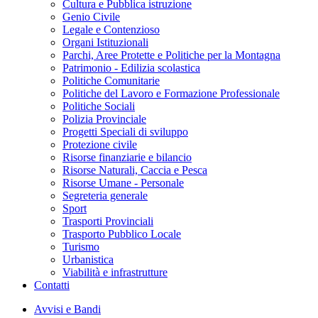
Cultura e Pubblica istruzione
Genio Civile
Legale e Contenzioso
Organi Istituzionali
Parchi, Aree Protette e Politiche per la Montagna
Patrimonio - Edilizia scolastica
Politiche Comunitarie
Politiche del Lavoro e Formazione Professionale
Politiche Sociali
Polizia Provinciale
Progetti Speciali di sviluppo
Protezione civile
Risorse finanziarie e bilancio
Risorse Naturali, Caccia e Pesca
Risorse Umane - Personale
Segreteria generale
Sport
Trasporti Provinciali
Trasporto Pubblico Locale
Turismo
Urbanistica
Viabilità e infrastrutture
Contatti
Avvisi e Bandi