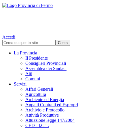
Accedi
La Provincia
Il Presidente
Consiglieri Provinciali
Assemblea dei Sindaci
Atti
Comuni
Servizi
Affari Generali
Agricoltura
Ambiente ed Energia
Appalti Contratti ed Espropri
Archivio e Protocollo
Attività Produttive
Attuazione legge 147/2004
CED - I.C.T.