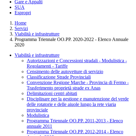
Gare e Appalti
SUA
Espropri
Home
Servizi
Viabilità e infrastrutture
Programma Triennale OO.PP. 2020-2022 - Elenco Annuale
2020
Viabilità e infrastrutture
Autorizzazioni e Concessioni stradali - Modulistica -
Regolamenti - Tariffe
Censimento delle autovetture di servizio
Classificazione Strade Provinciali
Convenzione Regione Marche - Provincia di Fermo -
Trasferimento proprietà strade ex Anas
Delimitazioni centri abitati
Disciplinare per la gestione e manutenzione del verde
delle rotatorie e delle aiuole lungo la rete viaria
provinciale
Modulistica
Programma Triennale OO.PP. 2011-2013 - Elenco
annuale 2011
Programma Triennale OO.PP. 2012-2014 - Elenco