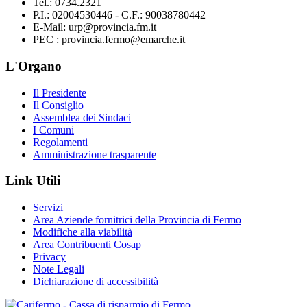
Tel.: 0734.2321
P.I.: 02004530446 - C.F.: 90038780442
E-Mail: urp@provincia.fm.it
PEC : provincia.fermo@emarche.it
L'Organo
Il Presidente
Il Consiglio
Assemblea dei Sindaci
I Comuni
Regolamenti
Amministrazione trasparente
Link Utili
Servizi
Area Aziende fornitrici della Provincia di Fermo
Modifiche alla viabilità
Area Contribuenti Cosap
Privacy
Note Legali
Dichiarazione di accessibilità