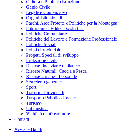
Cultura e Pubblica istruzione
Genio Civile
Legale e Contenzioso
Organi Istituzionali
Parchi, Aree Protette e Politiche per la Montagna
Patrimonio - Edilizia scolastica
Politiche Comunitarie
Politiche del Lavoro e Formazione Professionale
Politiche Sociali
Polizia Provinciale
Progetti Speciali di sviluppo
Protezione civile
Risorse finanziarie e bilancio
Risorse Naturali, Caccia e Pesca
Risorse Umane - Personale
Segreteria generale
Sport
Trasporti Provinciali
Trasporto Pubblico Locale
Turismo
Urbanistica
Viabilità e infrastrutture
Contatti
Avvisi e Bandi