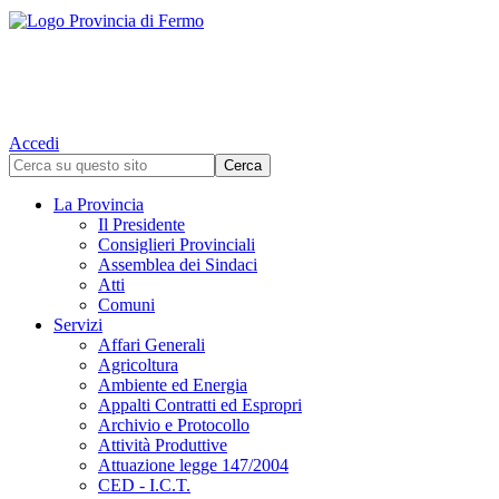
Accedi
La Provincia
Il Presidente
Consiglieri Provinciali
Assemblea dei Sindaci
Atti
Comuni
Servizi
Affari Generali
Agricoltura
Ambiente ed Energia
Appalti Contratti ed Espropri
Archivio e Protocollo
Attività Produttive
Attuazione legge 147/2004
CED - I.C.T.