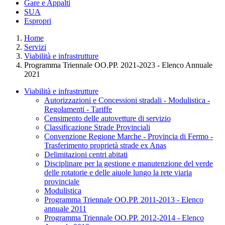
Gare e Appalti
SUA
Espropri
Home
Servizi
Viabilità e infrastrutture
Programma Triennale OO.PP. 2021-2023 - Elenco Annuale
2021
Viabilità e infrastrutture
Autorizzazioni e Concessioni stradali - Modulistica -
Regolamenti - Tariffe
Censimento delle autovetture di servizio
Classificazione Strade Provinciali
Convenzione Regione Marche - Provincia di Fermo -
Trasferimento proprietà strade ex Anas
Delimitazioni centri abitati
Disciplinare per la gestione e manutenzione del verde
delle rotatorie e delle aiuole lungo la rete viaria
provinciale
Modulistica
Programma Triennale OO.PP. 2011-2013 - Elenco
annuale 2011
Programma Triennale OO.PP. 2012-2014 - Elenco