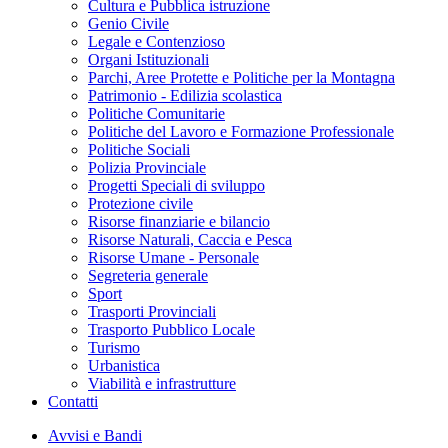
Cultura e Pubblica istruzione
Genio Civile
Legale e Contenzioso
Organi Istituzionali
Parchi, Aree Protette e Politiche per la Montagna
Patrimonio - Edilizia scolastica
Politiche Comunitarie
Politiche del Lavoro e Formazione Professionale
Politiche Sociali
Polizia Provinciale
Progetti Speciali di sviluppo
Protezione civile
Risorse finanziarie e bilancio
Risorse Naturali, Caccia e Pesca
Risorse Umane - Personale
Segreteria generale
Sport
Trasporti Provinciali
Trasporto Pubblico Locale
Turismo
Urbanistica
Viabilità e infrastrutture
Contatti
Avvisi e Bandi