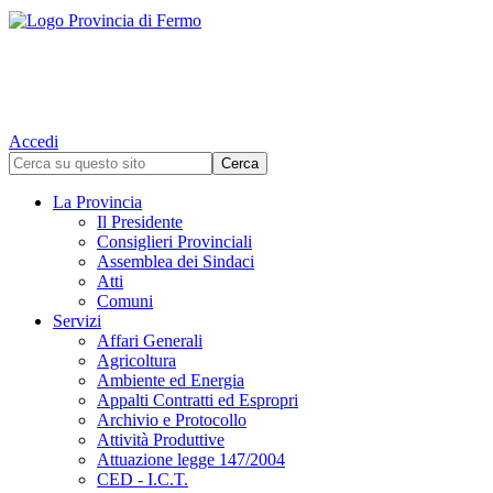
Accedi
La Provincia
Il Presidente
Consiglieri Provinciali
Assemblea dei Sindaci
Atti
Comuni
Servizi
Affari Generali
Agricoltura
Ambiente ed Energia
Appalti Contratti ed Espropri
Archivio e Protocollo
Attività Produttive
Attuazione legge 147/2004
CED - I.C.T.