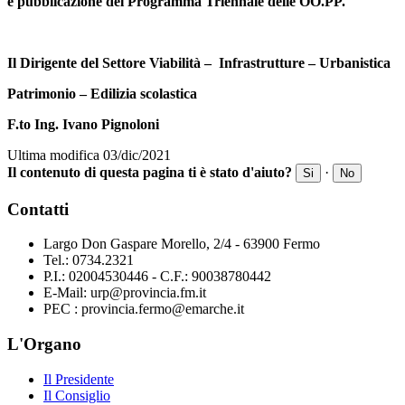
e pubblicazione del Programma Triennale delle OO.PP.
Il Dirigente del Settore Viabilità – Infrastrutture – Urbanistica
Patrimonio – Edilizia scolastica
F.to Ing. Ivano Pignoloni
Ultima modifica 03/dic/2021
Il contenuto di questa pagina ti è stato d'aiuto?
·
Si
No
Contatti
Largo Don Gaspare Morello, 2/4 - 63900 Fermo
Tel.: 0734.2321
P.I.: 02004530446 - C.F.: 90038780442
E-Mail: urp@provincia.fm.it
PEC : provincia.fermo@emarche.it
L'Organo
Il Presidente
Il Consiglio