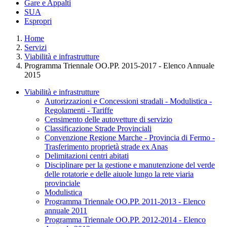
Gare e Appalti
SUA
Espropri
Home
Servizi
Viabilità e infrastrutture
Programma Triennale OO.PP. 2015-2017 - Elenco Annuale
2015
Viabilità e infrastrutture
Autorizzazioni e Concessioni stradali - Modulistica -
Regolamenti - Tariffe
Censimento delle autovetture di servizio
Classificazione Strade Provinciali
Convenzione Regione Marche - Provincia di Fermo -
Trasferimento proprietà strade ex Anas
Delimitazioni centri abitati
Disciplinare per la gestione e manutenzione del verde
delle rotatorie e delle aiuole lungo la rete viaria
provinciale
Modulistica
Programma Triennale OO.PP. 2011-2013 - Elenco
annuale 2011
Programma Triennale OO.PP. 2012-2014 - Elenco