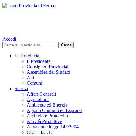
Accedi
La Provincia
Il Presidente
Consiglieri Provinciali
Assemblea dei Sindaci
Atti
Comuni
Servizi
Affari Generali
Agricoltura
Ambiente ed Energia
Appalti Contratti ed Espropri
Archivio e Protocollo
Attività Produttive
Attuazione legge 147/2004
CED - I.C.T.