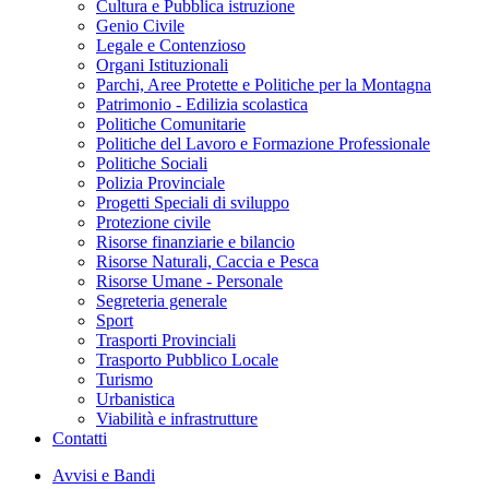
Cultura e Pubblica istruzione
Genio Civile
Legale e Contenzioso
Organi Istituzionali
Parchi, Aree Protette e Politiche per la Montagna
Patrimonio - Edilizia scolastica
Politiche Comunitarie
Politiche del Lavoro e Formazione Professionale
Politiche Sociali
Polizia Provinciale
Progetti Speciali di sviluppo
Protezione civile
Risorse finanziarie e bilancio
Risorse Naturali, Caccia e Pesca
Risorse Umane - Personale
Segreteria generale
Sport
Trasporti Provinciali
Trasporto Pubblico Locale
Turismo
Urbanistica
Viabilità e infrastrutture
Contatti
Avvisi e Bandi