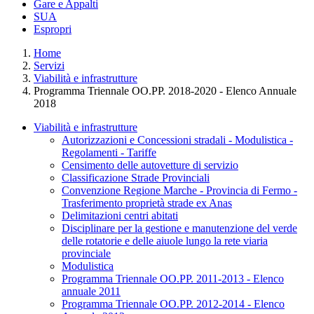
Gare e Appalti
SUA
Espropri
Home
Servizi
Viabilità e infrastrutture
Programma Triennale OO.PP. 2018-2020 - Elenco Annuale
2018
Viabilità e infrastrutture
Autorizzazioni e Concessioni stradali - Modulistica -
Regolamenti - Tariffe
Censimento delle autovetture di servizio
Classificazione Strade Provinciali
Convenzione Regione Marche - Provincia di Fermo -
Trasferimento proprietà strade ex Anas
Delimitazioni centri abitati
Disciplinare per la gestione e manutenzione del verde
delle rotatorie e delle aiuole lungo la rete viaria
provinciale
Modulistica
Programma Triennale OO.PP. 2011-2013 - Elenco
annuale 2011
Programma Triennale OO.PP. 2012-2014 - Elenco