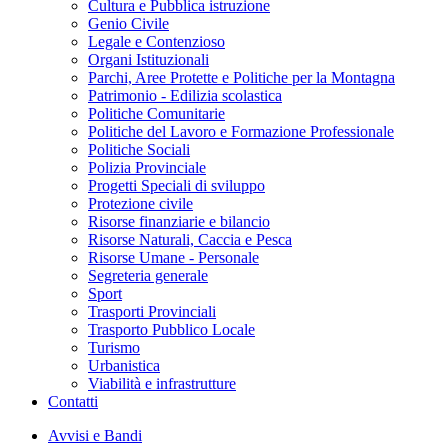
Cultura e Pubblica istruzione
Genio Civile
Legale e Contenzioso
Organi Istituzionali
Parchi, Aree Protette e Politiche per la Montagna
Patrimonio - Edilizia scolastica
Politiche Comunitarie
Politiche del Lavoro e Formazione Professionale
Politiche Sociali
Polizia Provinciale
Progetti Speciali di sviluppo
Protezione civile
Risorse finanziarie e bilancio
Risorse Naturali, Caccia e Pesca
Risorse Umane - Personale
Segreteria generale
Sport
Trasporti Provinciali
Trasporto Pubblico Locale
Turismo
Urbanistica
Viabilità e infrastrutture
Contatti
Avvisi e Bandi