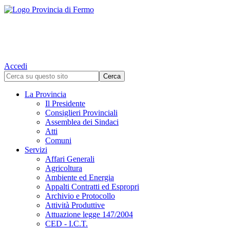
Accedi
La Provincia
Il Presidente
Consiglieri Provinciali
Assemblea dei Sindaci
Atti
Comuni
Servizi
Affari Generali
Agricoltura
Ambiente ed Energia
Appalti Contratti ed Espropri
Archivio e Protocollo
Attività Produttive
Attuazione legge 147/2004
CED - I.C.T.