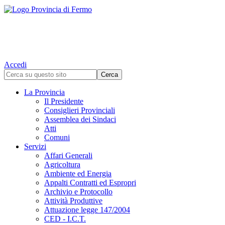
Accedi
La Provincia
Il Presidente
Consiglieri Provinciali
Assemblea dei Sindaci
Atti
Comuni
Servizi
Affari Generali
Agricoltura
Ambiente ed Energia
Appalti Contratti ed Espropri
Archivio e Protocollo
Attività Produttive
Attuazione legge 147/2004
CED - I.C.T.