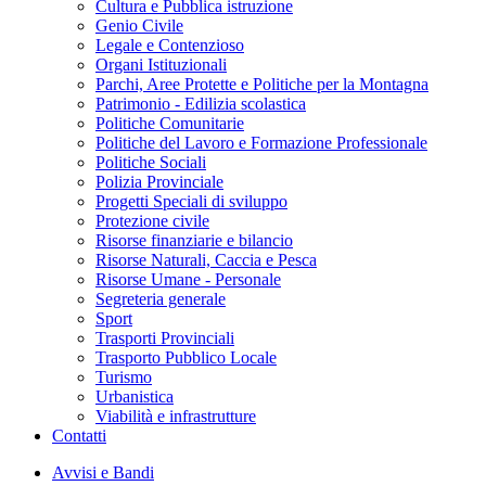
Cultura e Pubblica istruzione
Genio Civile
Legale e Contenzioso
Organi Istituzionali
Parchi, Aree Protette e Politiche per la Montagna
Patrimonio - Edilizia scolastica
Politiche Comunitarie
Politiche del Lavoro e Formazione Professionale
Politiche Sociali
Polizia Provinciale
Progetti Speciali di sviluppo
Protezione civile
Risorse finanziarie e bilancio
Risorse Naturali, Caccia e Pesca
Risorse Umane - Personale
Segreteria generale
Sport
Trasporti Provinciali
Trasporto Pubblico Locale
Turismo
Urbanistica
Viabilità e infrastrutture
Contatti
Avvisi e Bandi