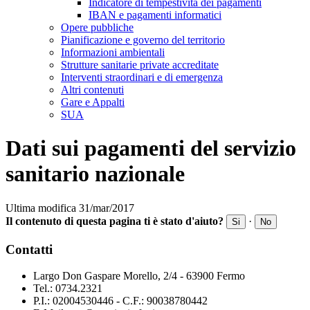
Indicatore di tempestività dei pagamenti
IBAN e pagamenti informatici
Opere pubbliche
Pianificazione e governo del territorio
Informazioni ambientali
Strutture sanitarie private accreditate
Interventi straordinari e di emergenza
Altri contenuti
Gare e Appalti
SUA
Dati sui pagamenti del servizio
sanitario nazionale
Ultima modifica 31/mar/2017
Il contenuto di questa pagina ti è stato d'aiuto?
·
Si
No
Contatti
Largo Don Gaspare Morello, 2/4 - 63900 Fermo
Tel.: 0734.2321
P.I.: 02004530446 - C.F.: 90038780442