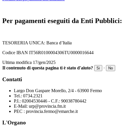
Per pagamenti eseguiti da Enti Pubblici:
TESORERIA UNICA: Banca d’Italia
Codice IBAN IT56R0100004306TU0000016644
Ultima modifica 17/gen/2025
Il contenuto di questa pagina ti è stato d'aiuto?
·
Si
No
Contatti
Largo Don Gaspare Morello, 2/4 - 63900 Fermo
Tel.: 0734.2321
P.I.: 02004530446 - C.F.: 90038780442
E-Mail: urp@provincia.fm.it
PEC : provincia.fermo@emarche.it
L'Organo