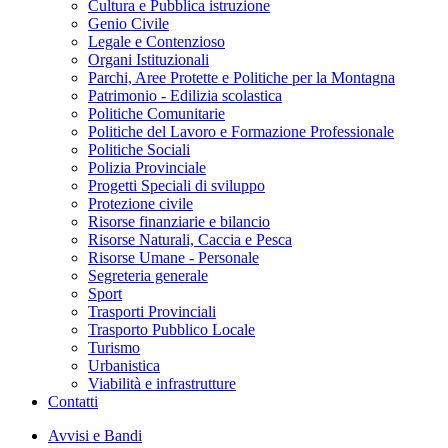
Cultura e Pubblica istruzione
Genio Civile
Legale e Contenzioso
Organi Istituzionali
Parchi, Aree Protette e Politiche per la Montagna
Patrimonio - Edilizia scolastica
Politiche Comunitarie
Politiche del Lavoro e Formazione Professionale
Politiche Sociali
Polizia Provinciale
Progetti Speciali di sviluppo
Protezione civile
Risorse finanziarie e bilancio
Risorse Naturali, Caccia e Pesca
Risorse Umane - Personale
Segreteria generale
Sport
Trasporti Provinciali
Trasporto Pubblico Locale
Turismo
Urbanistica
Viabilità e infrastrutture
Contatti
Avvisi e Bandi