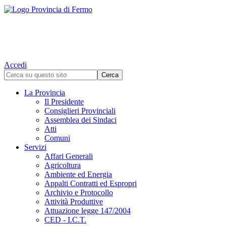
Accedi
La Provincia
Il Presidente
Consiglieri Provinciali
Assemblea dei Sindaci
Atti
Comuni
Servizi
Affari Generali
Agricoltura
Ambiente ed Energia
Appalti Contratti ed Espropri
Archivio e Protocollo
Attività Produttive
Attuazione legge 147/2004
CED - I.C.T.